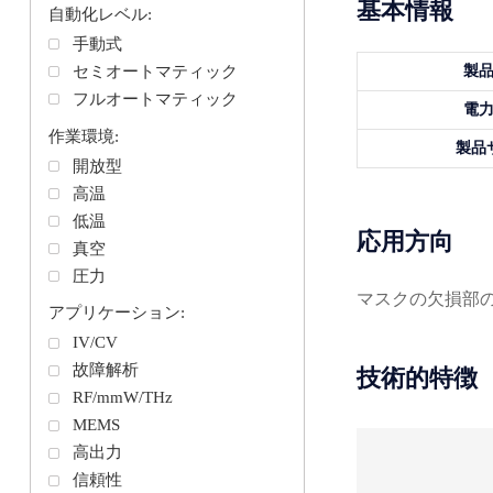
基本情報
自動化レベル:
手動式
セミオートマティック
製
フルオートマティック
電
作業環境:
製品
開放型
高温
低温
応用方向
真空
圧力
マスクの欠損部
アプリケーション:
IV/CV
故障解析
技術的特徴
RF/mmW/THz
MEMS
高出力
信頼性