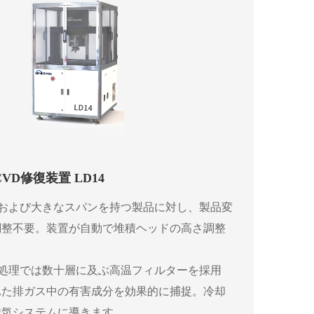
VD修復装置 LD14
さおよび大きなスパンを持つ製品に対し、製品変
調整不要。装置が自動で堆積ヘッドの高さ調整
。
収処理では数十層に及ぶ高温フィルターを採用
れた排ガス中の有害成分を効果的に捕捉。冷却
排気システムに導きます。