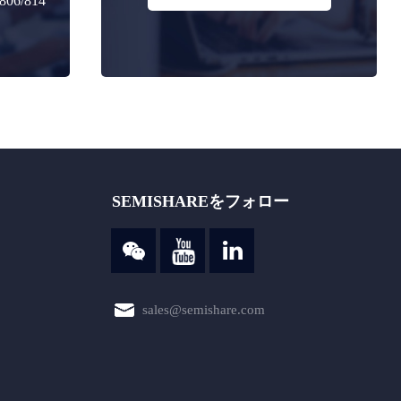
806/814
SEMISHAREをフォロー
sales@semishare.com