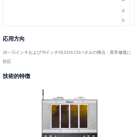
g
h
応用方向
20～55インチおよび70インチOLED/LCDパネルの輝点・異常修復に
対応
技術的特徴