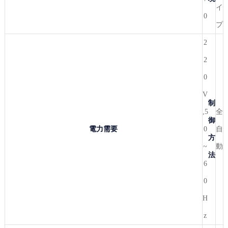
イ
0
プ
2
2
0
V
制
,5
全
御
電力需要
0
自
方
~
動
法
6
0
H
z