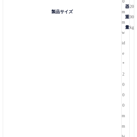
0
器
20
製品サイズ
m
重
00
m
量
kg
w
id
e
*
2
0
0
0
m
m
hi