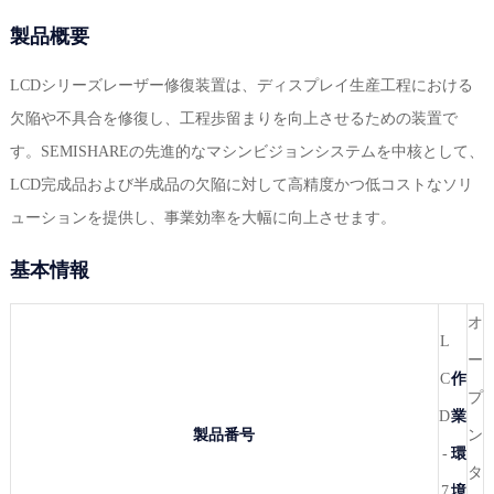
製品概要
LCDシリーズレーザー修復装置は、ディスプレイ生産工程における
欠陥や不具合を修復し、工程歩留まりを向上させるための装置で
す。SEMISHAREの先進的なマシンビジョンシステムを中核として、
LCD完成品および半成品の欠陥に対して高精度かつ低コストなソリ
ューションを提供し、事業効率を大幅に向上させます。
基本情報
オ
L
ー
C
作
プ
D
業
製品番号
ン
-
環
タ
7
境