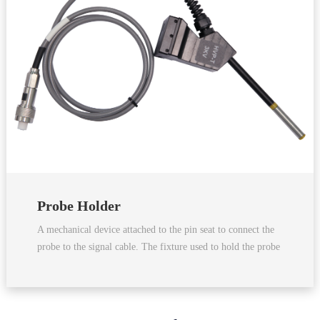
Probe Holder
A mechanical device attached to the pin seat to connect the
probe to the signal cable. The fixture used to hold the probe
and lead out the signal probe will move linearly in the X-Y-
Z direction as the x-Y-Z knob of the pin seat is adjusted.