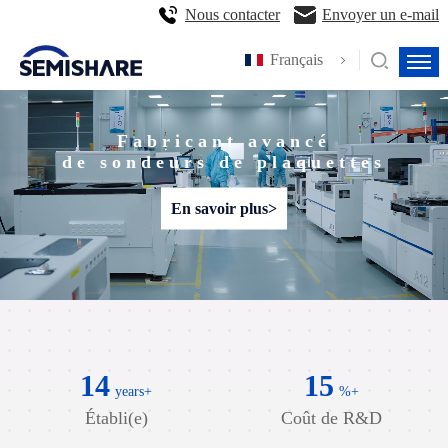
Nous contacter
Envoyer un e-mail
Français
Fabricant avancé
de sondeurs de plaquettes
En savoir plus>
14
15
years+
%+
Établi(e)
Coût de R&D