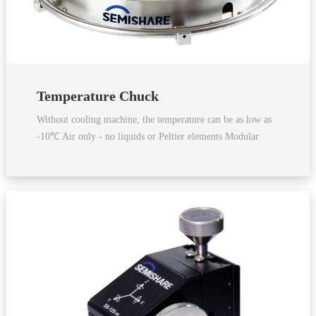
Temperature Chuck
Without cooling machine, the temperature can be as low as
-10℃ Air only - no liquids or Peltier elements Modular
system, customized to adapt to individual testing
requirements No separate purge air source required
Compatible with all major production probes and all major
analytical probes Provides complete hardware and software
integration Kelvin triaxial type (M), 3kV or 10kV coaxial
connection 500A pulse simultaneously meets test
temperature requirements from -60°C to +300°C It can
ensure ultra-low leakage and avoid breakdown under high
voltages up to 10,000 volts.