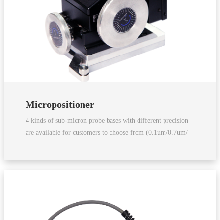
Micropositioner
4 kinds of sub-micron probe bases with different precision
are available for customers to choose from (0.1um/0.7um/
2um /10um)