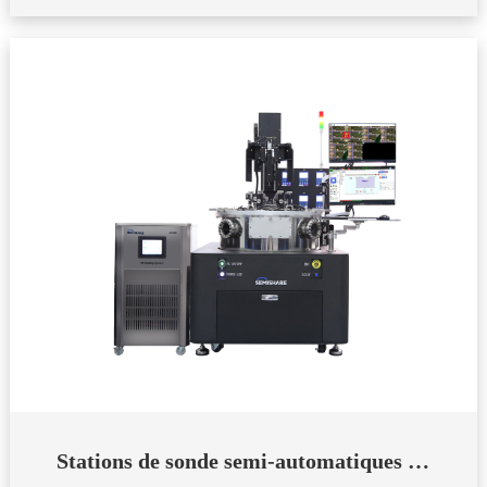
Stations de sonde semi-automatiques sous vide à haute/basse température de la série CGX