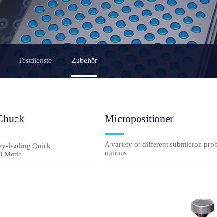
Testdienste
Zubehör
Chuck
Micropositioner
A variety of different submicron pro
y-leading Quick
options
ol Mode