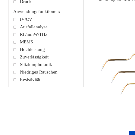
Druck
Anwendungsfunktionen:
IV/CV
Ausfallanalyse
RF/mmW/THz
MEMS
Hochleistung
Zuverlässigkeit
Siliziumphotonik
Niedriges Rauschen
Resistivität