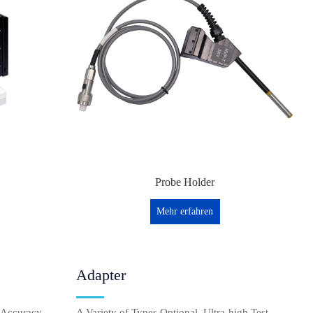
Probe Holder
Mehr erfahren
Adapter
 Accuracy,
A Variety of Types Optional, Ultra-high Test