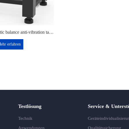
Air-floating automatic balance anti-vibration table
ehr erfahren
Testlösung
Service & Unterst
Technik
Geräteindividualisieru
Anwendungen
Qualitätssicherung