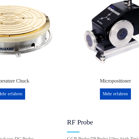
erature Chuck
Micropositioner
ehr erfahren
Mehr erfahren
RF Probe
Leakage DC Probe
GGB Probe/TP Probe,Ultra-high Test