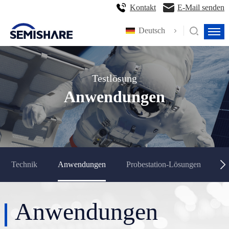
Kontakt
E-Mail senden
Deutsch
Testlösung
Anwendungen
Technik
Anwendungen
Probestation-Lösungen
La
Anwendungen