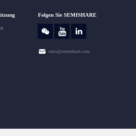
ützung
Folgen Sie SEMISHARE
ng
sales@semishare.com