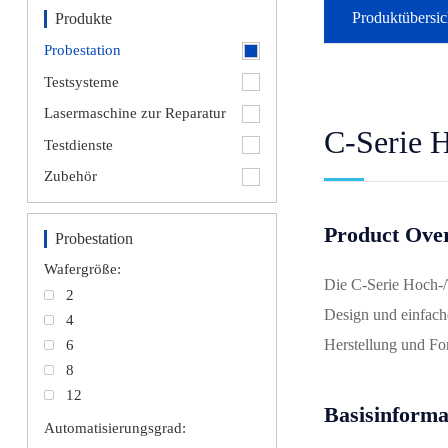
Produktübersic
Produkte
Probestation
Testsysteme
Lasermaschine zur Reparatur
C-Serie H
Testdienste
Zubehör
Product Ove
Probestation
Wafergröße:
Die C-Serie Hoch-/T
2
Design und einfache
4
Herstellung und For
6
8
12
Basisinforma
Automatisierungsgrad: