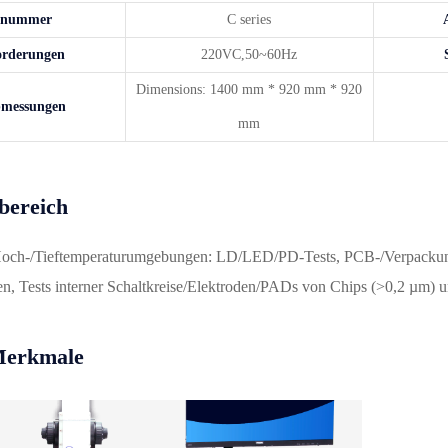
tnummer
C series
orderungen
220VC,50~60Hz
Dimensions: 1400 mm * 920 mm * 920
bmessungen
mm
ereich
ch-/Tieftemperaturumgebungen: LD/LED/PD-Tests, PCB-/Verpackungsb
len, Tests interner Schaltkreise/Elektroden/PADs von Chips (>0,2 µm)
Merkmale