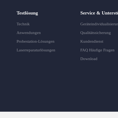
Testlösung
Service & Unterst
Technik
Geräteindividualisieru
Anwendungen
Qualitätssicherung
Probestation-Lösungen
Kundendienst
Laserreparaturlösungen
FAQ Häufige Fragen
Download