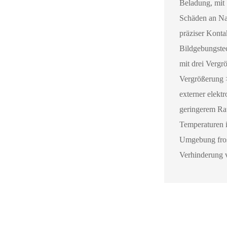
Beladung, mit 
Schäden an Nad
präziser Kont
Bildgebungste
mit drei Vergr
Vergrößerung 
externer elekt
geringerem Rau
Temperaturen i
Umgebung frost
Verhinderung v