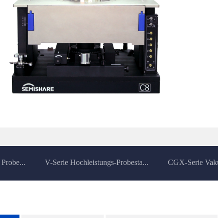
Probe...
V-Serie Hochleistungs-Probesta...
CGX-Serie Vaku