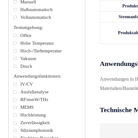
Manuell
Produk
Halbautomatisch
Stromanf
Vollautomatisch
Testumgebung:
Produkta
Offen
Hohe Temperatur
Hoch-/Tieftemperatur
Vakuum
Anwendungsb
Druck
Anwendungsfunktionen:
Anwendungen in Ho
IV/CV
Materialien/Bautei
Ausfallanalyse
RF/mmW/THz
MEMS
Technische 
Hochleistung
Zuverlässigkeit
Siliziumphotonik