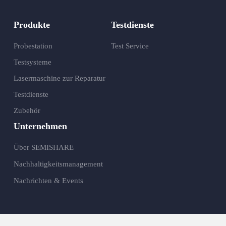
Produkte
Testdienste
Probestation
Test Service
Testsysteme
Lasermaschine zur Reparatur
Testdienste
Zubehör
Unternehmen
Über SEMISHARE
Nachhaltigkeitsmanagement
Nachrichten & Events