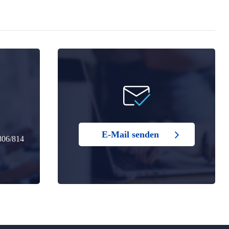
E-Mail senden
806/814