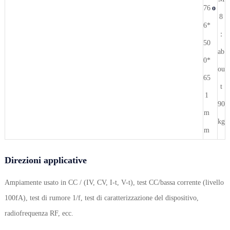
76
o
8
6*
：
50
ab
0*
ou
65
t
1
90
m
kg
m
Direzioni applicative
Ampiamente usato in CC / (IV, CV, I-t, V-t), test CC/bassa corrente (livello
100fA), test di rumore 1/f, test di caratterizzazione del dispositivo,
radiofrequenza RF, ecc.