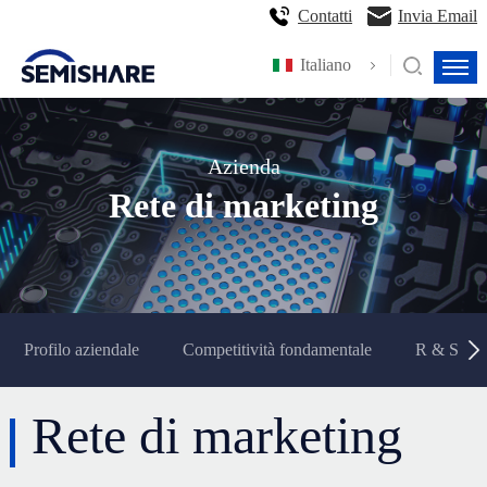
Contatti
Invia Email
Italiano
Azienda
Rete di marketing
Profilo aziendale
Competitività fondamentale
R & S e p
Rete di marketing