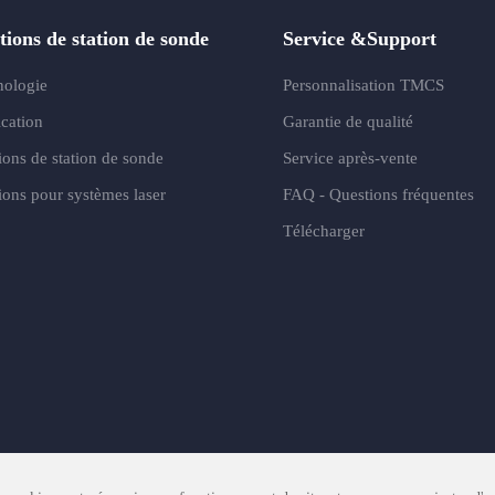
tions de station de sonde
Service &Support
nologie
Personnalisation TMCS
cation
Garantie de qualité
ions de station de sonde
Service après-vente
ions pour systèmes laser
FAQ - Questions fréquentes
Télécharger