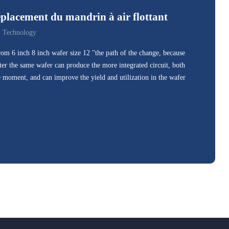
placement du mandrin à air flottant
 Technology
rom 6 inch 8 inch wafer size 12 "the path of the change, because
ter the same wafer can produce the more integrated circuit, both
he moment, and can improve the yield and utilization in the wafer
esting will produce an inevitable question: from the wafer after a
is likely to become more and more far distance of the chip under
to become more and more high frequency, and wafer test at the
cteristics of high precision, the current is usually a few microns