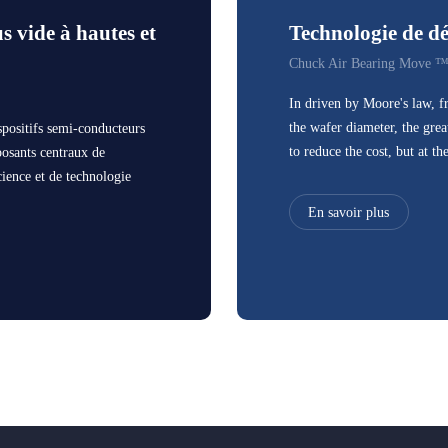
s vide à hautes et
Technologie de dé
Chuck Air Bearing Move ™
In driven by Moore's law, f
the wafer diameter, the grea
spositifs semi-conducteurs
to reduce the cost, but at t
posants centraux de
test especially the manual t
cience et de technologie
test chip moves to the next 
industrie des circuits
En savoir plus
test, mobile is also likely 
incipalement des
same time also has the chara
mais les canaux
or even a few microns.
n grand risque de sécurité,
e. Pour cette raison, il est
our les dispositifs centraux.