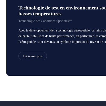
Technologie de test en environnement sou
basses températures.
Technologie des Conditions Spéciales™
Avec le développement de la technologie aérospatiale, certains di
de haute fiabilité et de haute performance, en particulier les com
l'aérospatiale, sont devenus un symbole important du niveau de s
aérospatiale d'un pays. Cependant, en raison de la faible base de l'
intégrés en Chine, les dispositifs semi-conducteurs dépendent pr
En savoir plus
importations. Non seulement le coût des importations est élevé, 
d'importation ne garantissent pas la qualité, et il existe en plus u
comme des puces implantées avec des structures de chevaux de Troi
essentiel de disposer de ses propres recherches et développement p