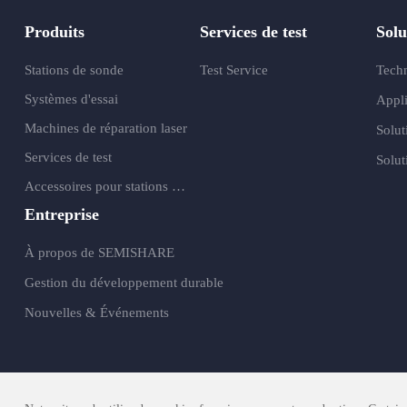
Produits
Services de test
Solu
Stations de sonde
Test Service
Tech
Systèmes d'essai
Appli
Machines de réparation laser
Solut
Services de test
Solut
Accessoires pour stations de sonde
Entreprise
À propos de SEMISHARE
Gestion du développement durable
Nouvelles & Événements