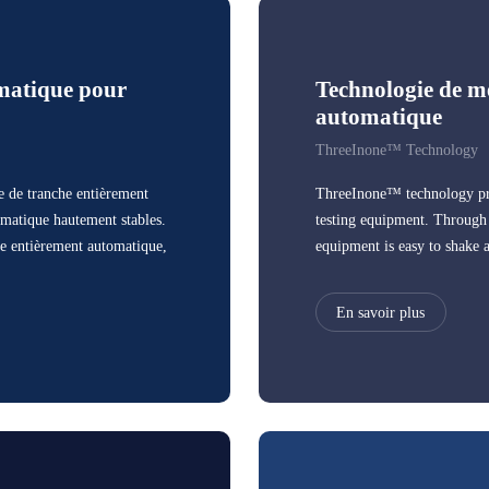
matique pour
Technologie de me
automatique
ThreeInone™ Technology
 de tranche entièrement
ThreeInone™ technology pro
omatique hautement stables.
testing equipment. Through t
he entièrement automatique,
equipment is easy to shake a
En savoir plus