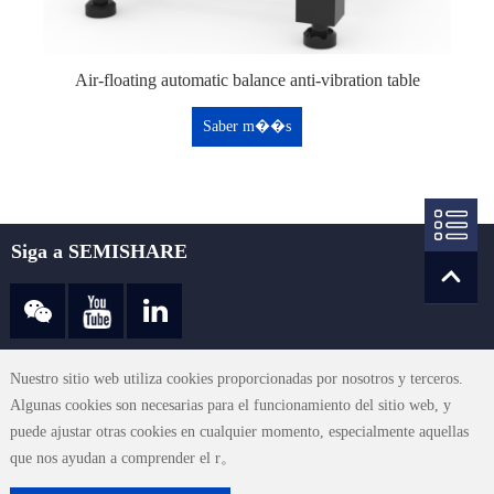
Air-floating automatic balance anti-vibration table
Saber m��s
Siga a SEMISHARE
sales@semishare.com
Nuestro sitio web utiliza cookies proporcionadas por nosotros y terceros.
Algunas cookies son necesarias para el funcionamiento del sitio web, y
puede ajustar otras cookies en cualquier momento, especialmente aquellas
Términos de uso
|
Declaración de privacidad
|
Contacte con nosotros
|
que nos ayudan a comprender el r。
Mapa del sitio
© 2023 SEMISHARE CO., LTD. All Rights Reserved.
粤ICP备19119103