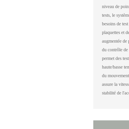
niveau de point
tests, le systè
besoins de test 
plaquettes et de
augmentée de p
du contrôle de
permet des tes
haute/basse te
du mouvement q
assure la vite
stabilité de l'