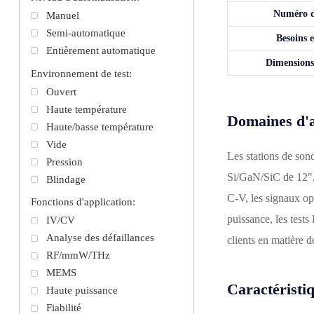
Numéro d
Manuel
Semi-automatique
Besoins 
Entièrement automatique
Dimensions
Environnement de test:
Ouvert
Haute température
Domaines d'a
Haute/basse température
Vide
Les stations de son
Pression
Si/GaN/SiC de 12", 8
Blindage
C-V, les signaux opt
Fonctions d'application:
puissance, les tests
IV/CV
Analyse des défaillances
clients en matière 
RF/mmW/THz
MEMS
Caractéristi
Haute puissance
Fiabilité