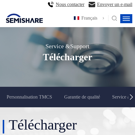
Nous contacter
Envoyer un e-mail
Français
Service &Support
Télécharger
Personnalisation TMCS
Garantie de qualité
Service apr
Télécharger