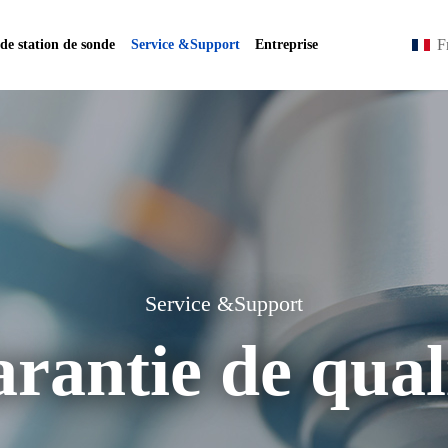
F
 de station de sonde
Service &Support
Entreprise
Service &Support
rantie de qual