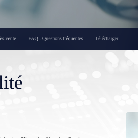
rès-vente
FAQ - Questions fréquentes
Télécharger
ité