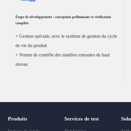
Étape de développement : conception préliminaire et vérification
complète
+ Gestion spéciale, avec le système de gestion du cycle
de vie du produit
+ Norme de contrôle des matières entrantes de haut
niveau
+ Contrôle de
Produits
Services de test
Solu
Stations de sonde
Test Service
Tech